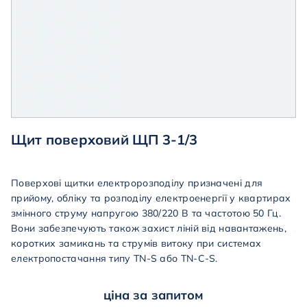
Щит поверховий ЩП 3-1/3
Поверхові
щитки
електророзподілу
призначені
для
прийому
,
обліку
та
розподілу
електроенергії
у квартирах
змінного
струму
напругою
380
/220 В та частотою 50 Гц.
Вони забезпечують також захист ліній від навантажень,
коротких замикань та струмів витоку при системах
електропостачання типу TN-S або TN-C-S.
ціна за запитом