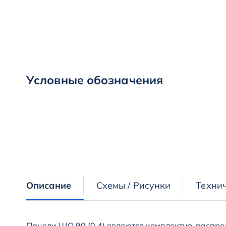
Условные обозначения
Описание
Схемы / Рисунки
Техни
Панели ЩО 90 (0,4) являются комплектно-распр