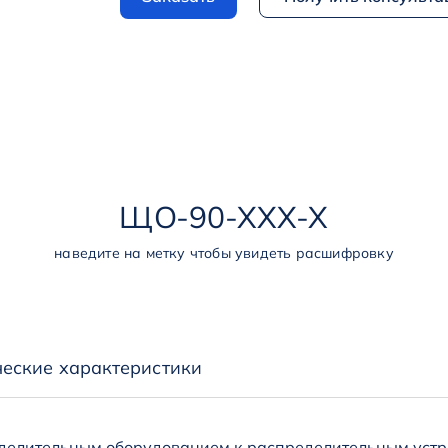
ЩО
-
90
-
ХХХ
-
Х
наведите на метку чтобы увидеть расшифровку
ческие характеристики
еделительным оборудованием к распределительным устр