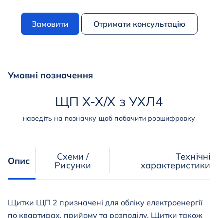
Замовити
Отримати консультацію
Умовні позначення
ЩП
Х
-
Х
/
Х
з
УХЛ4
наведіть на позначку щоб побачити розшифровку
Схеми /
Технічні
Опис
Рисунки
характеристики
Щитки ЩП 2 призначені для обліку електроенергії
по квартирах, прийому та розподілу. Щитки також