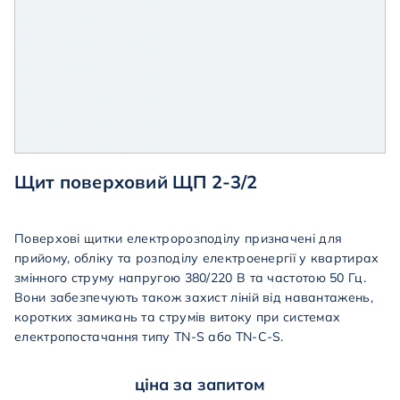
Щит поверховий ЩП 2-3/2
Поверхові
щитки
електророзподілу
призначені
для
прийому
,
обліку
та
розподілу
електроенергії
у квартирах
змінного
струму
напругою
380
/220 В та частотою 50 Гц.
Вони забезпечують також захист ліній від навантажень,
коротких замикань та струмів витоку при системах
електропостачання типу TN-S або TN-C-S.
ціна за запитом