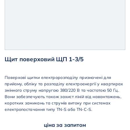
Щит поверховий ЩП 1-3/5
Поверхові
щитки
електророзподілу
призначені
для
прийому
,
обліку
та
розподілу
електроенергії
у квартирах
змінного
струму
напругою
380
/220 В та частотою 50 Гц.
Вони забезпечують також захист ліній від навантажень,
коротких замикань та струмів витоку при системах
електропостачання типу TN-S або TN-C-S.
ціна за запитом