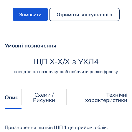
Замовити
Отримати консультацію
Умовні позначення
ЩП
Х
-
Х
/
Х
з
УХЛ4
наведіть на позначку щоб побачити розшифровку
Схеми /
Технічні
Опис
Рисунки
характеристики
Призначення щитків ЩП 1 це прийом, облік,