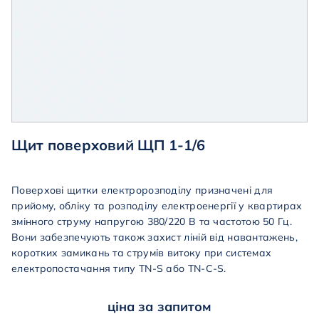
Щит поверховий ЩП 1-1/6
Поверхові
щитки
електророзподілу
призначені
для
прийому
,
обліку
та
розподілу
електроенергії
у квартирах
змінного
струму
напругою
380
/220 В та частотою 50 Гц.
Вони забезпечують також захист ліній від навантажень,
коротких замикань та струмів витоку при системах
електропостачання типу TN-S або TN-C-S.
ціна за запитом