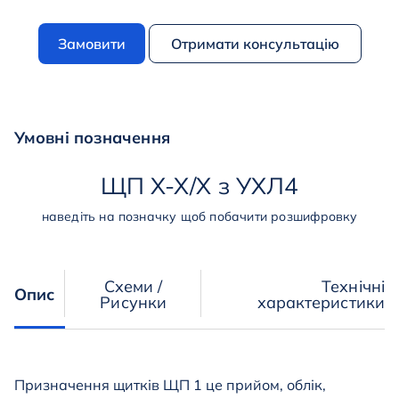
Замовити
Отримати консультацію
Умовні позначення
ЩП
Х
-
Х
/
Х
з
УХЛ4
наведіть на позначку щоб побачити розшифровку
Схеми /
Технічні
Опис
Рисунки
характеристики
Призначення щитків ЩП 1 це прийом, облік,