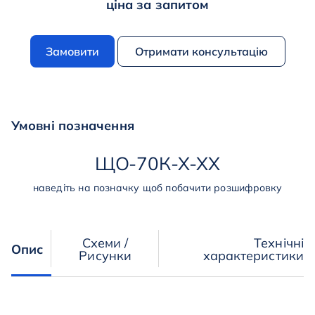
ціна за запитом
Замовити
Отримати консультацію
Умовні позначення
ЩО
-
70К
-
Х
-
ХХ
наведіть на позначку щоб побачити розшифровку
Схеми /
Технічні
Опис
Рисунки
характеристики