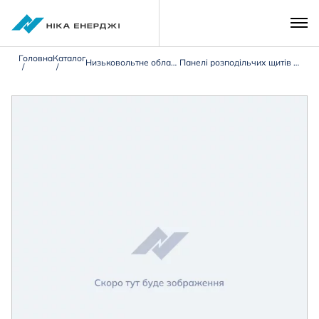
Головна
Каталог
Низьковольтне обладнання 0,4 кВ
Панелі розподільчих щитів типу ЩО-90/ЩО-70