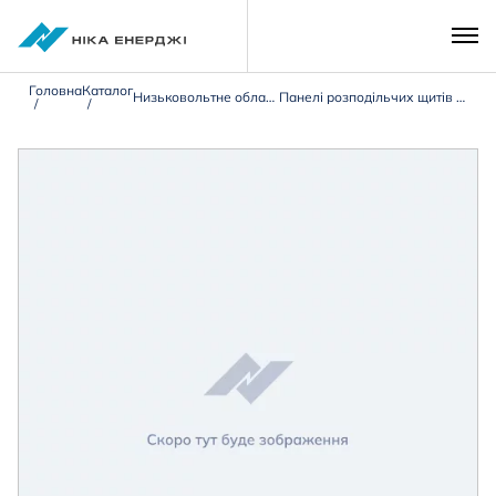
Головна
Каталог
Низьковольтне обладнання 0,4 кВ
Панелі розподільчих щитів типу ЩО-90/ЩО-70