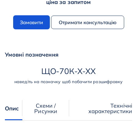
ціна за запитом
Замовити
Отримати консультацію
Умовні позначення
ЩО
-
70К
-
Х
-
ХХ
наведіть на позначку щоб побачити розшифровку
Схеми /
Технічні
Опис
Рисунки
характеристики