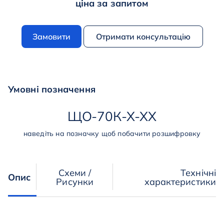
ціна за запитом
Замовити
Отримати консультацію
Умовні позначення
ЩО
-
70К
-
Х
-
ХХ
наведіть на позначку щоб побачити розшифровку
Схеми /
Технічні
Опис
Рисунки
характеристики