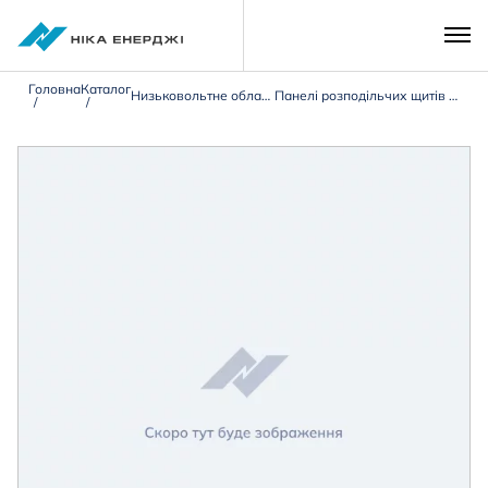
Головна
Каталог
Низьковольтне обладнання 0,4 кВ
Панелі розподільчих щитів типу ЩО-90/ЩО-70