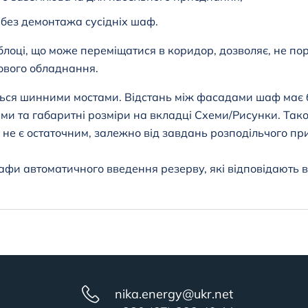
 без демонтажа сусідніх шаф.
лоці, що може переміщатися в коридор, дозволяє, не п
ового обладнання.
ся шинними мостами. Відстань між фасадами шаф має б
еми та габаритні розміри на вкладці Схеми/Рисунк
и.
Тако
 не є остаточним, залежно від завдань розподільчого п
 шафи автоматичного введення резерву, які відповідають
nika.energy@ukr.net