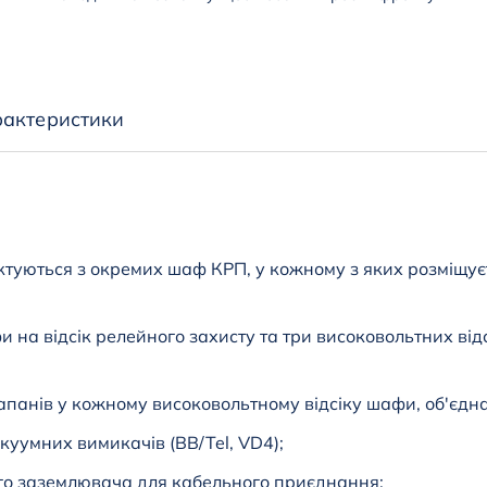
рактеристики
ектуються з окремих шаф КРП, у кожному з яких розміщу
 на відсік релейного захисту та три високовольтних від
панів у кожному високовольтному відсіку шафи, об'єдна
куумних вимикачів (BB/Tel, VD4);
ого заземлювача для кабельного приєднання;