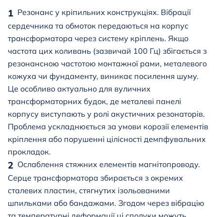
Резонанс у кріпильних конструкціях. Вібрації
сердечника та обмоток передаються на корпус
трансформатора через систему кріплень. Якщо
частота цих коливань (зазвичай 100 Гц) збігається з
резонансною частотою монтажної рами, металевого
кожуха чи фундаменту, виникає посилення шуму.
Це особливо актуально для вуличних
трансформаторних будок, де металеві панелі
корпусу виступають у ролі акустичних резонаторів.
Проблема ускладнюється за умови корозії елементів
кріплення або порушенні цілісності демпфувальних
прокладок.
Ослаблення стяжних елементів магнітопроводу.
Серце трансформатора збирається з окремих
сталевих пластин, стягнутих ізольованими
шпильками або бандажами. Згодом через вібрацію
та температурні деформації ці сполуки можуть