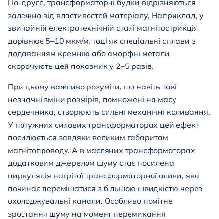
По-друге, трансформаторні будки відрізняються
залежно від властивостей матеріалу. Наприклад, у
звичайній електротехнічній сталі магнітострикція
дорівнює 5–10 мкм/м, тоді як спеціальні сплави з
додаванням кремнію або аморфні метали
скорочують цей показник у 2–5 разів.
При цьому важливо розуміти, що навіть такі
незначні зміни розмірів, помножені на масу
сердечника, створюють сильні механічні коливання.
У потужних силових трансформаторах цей ефект
посилюється завдяки великим габаритам
магнітопроводу. А в масляних трансформаторах
додатковим джерелом шуму стає посилена
циркуляція нагрітої трансформаторної оливи, яка
починає переміщатися з більшою швидкістю через
охолоджувальні канали. Особливо помітне
зростання шуму на момент перемикання