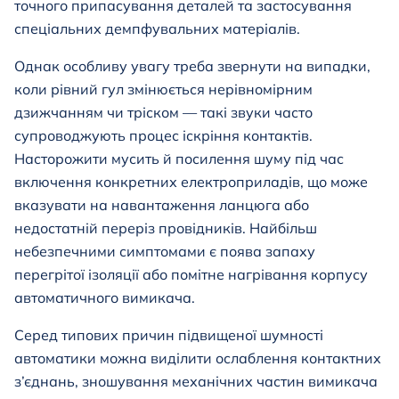
точного припасування деталей та застосування
спеціальних демпфувальних матеріалів.
Однак особливу увагу треба звернути на випадки,
коли рівний гул змінюється нерівномірним
дзижчанням чи тріском — такі звуки часто
супроводжують процес іскріння контактів.
Насторожити мусить й посилення шуму під час
включення конкретних електроприладів, що може
вказувати на навантаження ланцюга або
недостатній переріз провідників. Найбільш
небезпечними симптомами є поява запаху
перегрітої ізоляції або помітне нагрівання корпусу
автоматичного вимикача.
Серед типових причин підвищеної шумності
автоматики можна виділити ослаблення контактних
з’єднань, зношування механічних частин вимикача