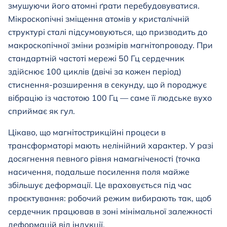
змушуючи його атомні ґрати перебудовуватися.
Мікроскопічні зміщення атомів у кристалічній
структурі сталі підсумовуються, що призводить до
макроскопічної зміни розмірів магнітопроводу. При
стандартній частоті мережі 50 Гц сердечник
здійснює 100 циклів (двічі за кожен період)
стиснення-розширення в секунду, що й породжує
вібрацію із частотою 100 Гц — саме її людське вухо
сприймає як гул.
Цікаво, що магнітострикційні процеси в
трансформаторі мають нелінійний характер. У разі
досягнення певного рівня намагніченості (точка
насичення, подальше посилення поля майже
збільшує деформації. Це враховується під час
проєктування: робочий режим вибирають так, щоб
сердечник працював в зоні мінімальної залежності
деформацій від індукції.