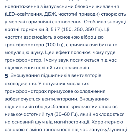
навантаження з імпульсними блоками живлення
(LED-освітлення, ДБЖ, частотні приводи) створюють
у мережі гармонічні спотворення. Особливо значущі
кратні гармоніки 3, 5 і 7 (150, 250, 350 Гц). Ці
частоти взаємодіють з основною вібрацією
трансформатора (100 Гц), спричиняючи биття та
модуляцію шуму. Цей ефект пояснює, чому гуде
трансформатор, і чому звук посилюється під час
підключення нелінійних споживачів.
Зношування підшипників вентиляторів
охолодження. У потужних масляних
трансформаторах примусове охолодження
забезпечується вентиляторами. Зношування
підшипників або дисбаланс крильчатки створює
низькочастотний гул (30–60 Гц), який накладається
на основний шум від магнітострикції. Характерною
ознакою є зміна тональності під час запуску/зупинці