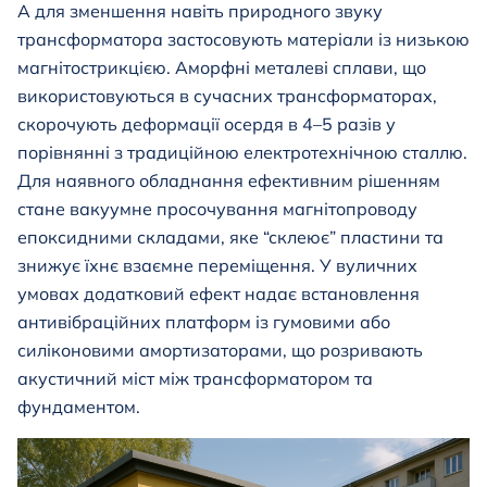
А для зменшення навіть природного звуку
трансформатора застосовують матеріали із низькою
магнітострикцією. Аморфні металеві сплави, що
використовуються в сучасних трансформаторах,
скорочують деформації осердя в 4–5 разів у
порівнянні з традиційною електротехнічною сталлю.
Для наявного обладнання ефективним рішенням
стане вакуумне просочування магнітопроводу
епоксидними складами, яке “склеює” пластини та
знижує їхнє взаємне переміщення. У вуличних
умовах додатковий ефект надає встановлення
антивібраційних платформ із гумовими або
силіконовими амортизаторами, що розривають
акустичний міст між трансформатором та
фундаментом.