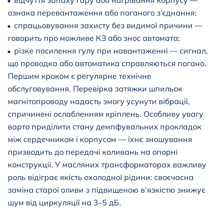
відчуття запаху гару або нагрівання корпусу —
ознака перевантаження або поганого з’єднання;
спрацьовування захисту без видимої причини —
говорить про можливе КЗ або знос автомата;
різке посилення гулу при навантаженні — сигнал,
що проводка або автоматика справляються погано.
Першим кроком є ​​регулярне технічне
обслуговування. Перевірка затяжки шпильок
магнітопроводу надасть змогу усунути вібрації,
спричинені ослабленням кріплень. Особливу увагу
варто приділити стану демпфувальних прокладок
між сердечником і корпусом — їхнє зношування
призводить до передачі коливань на опорні
конструкції. У масляних трансформаторах важливу
роль відіграє якість охолодної рідини: своєчасна
заміна старої оливи з підвищеною в’язкістю знижує
шум від циркуляції на 3–5 дБ.