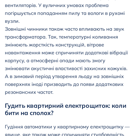
вентиляторів. У вуличних умовах проблема
погіршується попаданням пилу та вологи в рухомі
вузли.
Зовнішні чинники також часто впливають на звук
трансформатора. Так, температурні коливання
змінюють жорсткість конструкцій, вітрове
навантаження може спричиняти додаткові вібрації
корпусу, а атмосферні опади мають змогу
змінювати акустичні властивості захисних кожухів.
А в зимовий період утворення льоду на зовнішніх
поверхнях іноді призводить до появи додаткових
резонансних частот.
Гудить квартирний електрощиток: коли
бити на сполох?
Гудіння автоматики у квартирному електрощитку —
явище, яке також може спричиняти стурбованість