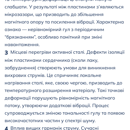
слабшати. У результаті між пластинами з’являються
мікрозазори, що призводить до збільшення
магнітного опору та посилення вібрації. Характерна
ознака — нерівномірний гул з періодичним
“брязканням”, особливо помітний при зміні
навантаження.
Місцеві перегріви активної сталі. Дефекти ізоляції
між пластинами сердечника (сколи лаку,
забруднення) створюють умови для виникнення
вихрових струмів. Це спричиняє локальне
нагрівання сталі, яке, своєю чергою, призводить до
температурного розширення матеріалу. Такі точкові
деформації порушують рівномірність магнітного
потоку, утворюючи додаткові вібрації. Процес
супроводжується зміною тональності гулу та появою
високочастотних частин у спектрі шуму.
Вплив вищих гармонік струму. Сучасні